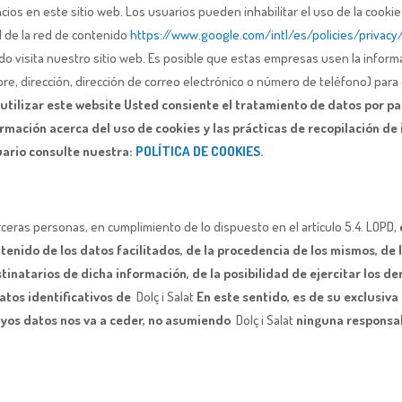
cios en este sitio web. Los usuarios pueden inhabilitar el uso de la cooki
d de la red de contenido
https://www.google.com/intl/es/policies/privacy
ndo visita nuestro sitio web. Es posible que estas empresas usen la infor
mbre, dirección, dirección de correo electrónico o número de teléfono) para
 utilizar este website Usted consiente el tratamiento de datos por pa
ormación acerca del uso de cookies y las prácticas de recopilación de
uario consulte nuestra:
POLÍTICA DE COOKIES
.
rceras personas, en cumplimiento de lo dispuesto en el artículo 5.4. LOPD,
enido de los datos facilitados, de la procedencia de los mismos, de l
stinatarios de dicha información, de la posibilidad de ejercitar los d
datos identificativos de
Dolç i Salat
En este sentido, es de su exclusiva
cuyos datos nos va a ceder, no asumiendo
Dolç i Salat
ninguna responsab