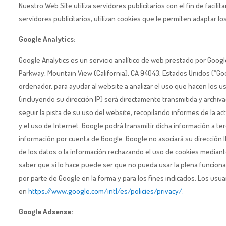
Nuestro Web Site utiliza servidores publicitarios con el fin de facil
servidores publicitarios, utilizan cookies que le permiten adaptar lo
Google Analytics:
Google Analytics es un servicio analítico de web prestado por Googl
Parkway, Mountain View (California), CA 94043, Estados Unidos (“Goo
ordenador, para ayudar al website a analizar el uso que hacen los u
(incluyendo su dirección IP) será directamente transmitida y archi
seguir la pista de su uso del website, recopilando informes de la ac
y el uso de Internet. Google podrá transmitir dicha información a te
información por cuenta de Google. Google no asociará su dirección 
de los datos o la información rechazando el uso de cookies mediant
saber que si lo hace puede ser que no pueda usar la plena funcionab
por parte de Google en la forma y para los fines indicados. Los usua
en
https://www.google.com/intl/es/policies/privacy/.
Google Adsense: