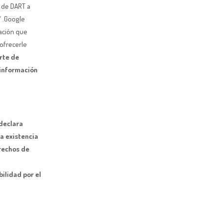
e de DART a
/
.Google
mación que
 ofrecerle
rte de
 información
declara
a existencia
erechos de
ilidad por el