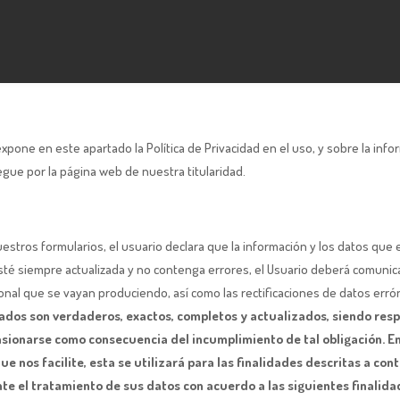
 expone en este apartado la Política de Privacidad en el uso, y sobre la inf
egue por la página web de nuestra titularidad.
uestros formularios, el usuario declara que la información y los datos que 
 esté siempre actualizada y no contenga errores, el Usuario deberá comunica
onal que se vayan produciendo, así como las rectificaciones de datos err
tados son verdaderos, exactos, completos y actualizados, siendo res
casionarse como consecuencia del incumplimiento de tal obligación. E
e nos facilite, esta se utilizará para las finalidades descritas a con
e el tratamiento de sus datos con acuerdo a las siguientes finalida