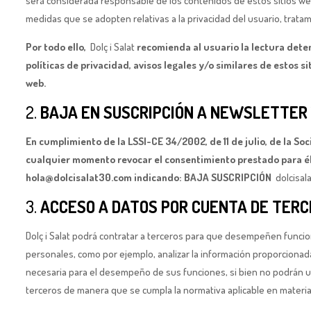
será considerada responsable de los contenidos de estos sitios web
medidas que se adopten relativas a la privacidad del usuario, trata
Por todo ello,
Dolç i Salat
recomienda al usuario la lectura dete
políticas de privacidad, avisos legales y/o similares de estos 
web.
2.
BAJA EN SUSCRIPCIÓN A NEWSLETTER 
En cumplimiento de la LSSI-CE 34/2002, de 11 de julio, de la S
cualquier momento revocar el consentimiento prestado para él 
hola@dolcisalat30.com indicando: BAJA SUSCRIPCIÓN
dolcisal
3.
ACCESO A DATOS POR CUENTA DE TER
Dolç i Salat podrá contratar a terceros para que desempeñen funci
personales, como por ejemplo, analizar la información proporcionada,
necesaria para el desempeño de sus funciones, si bien no podrán uti
terceros de manera que se cumpla la normativa aplicable en materia