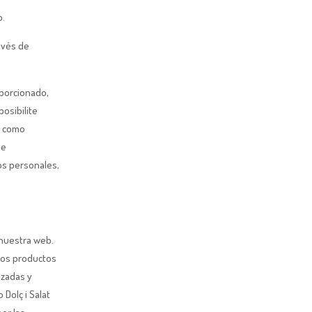
o.
ravés de
oporcionado,
posibilite
í como
ue
os personales,
 nuestra web.
 los productos
azadas y
Dolç i Salat