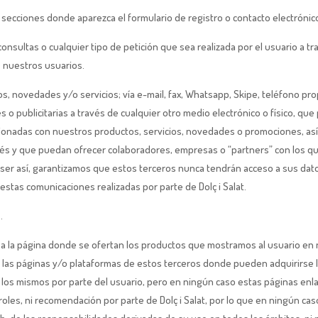
 secciones donde aparezca el formulario de registro o contacto electrónic
consultas o cualquier tipo de petición que sea realizada por el usuario a t
 nuestros usuarios.
os, novedades y/o servicios; vía e-mail, fax, Whatsapp, Skipe, teléfono pr
o publicitarias a través de cualquier otro medio electrónico o físico, que 
cionadas con nuestros productos, servicios, novedades o promociones, as
rés y que puedan ofrecer colaboradores, empresas o “partners” con los q
er así, garantizamos que estos terceros nunca tendrán acceso a sus dat
estas comunicaciones realizadas por parte de Dolç i Salat.
.
igirá a la página donde se ofertan los productos que mostramos al usuario en
es a las páginas y/o plataformas de estos terceros donde pueden adquirirse
de los mismos por parte del usuario, pero en ningún caso estas páginas enl
les, ni recomendación por parte de Dolç i Salat, por lo que en ningún caso 