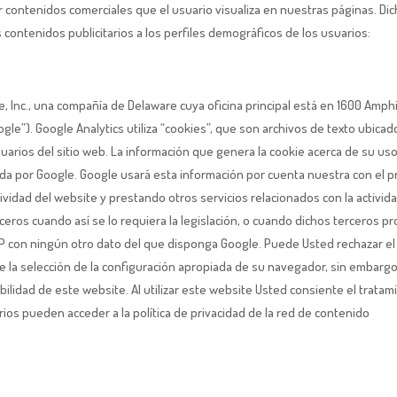
itar contenidos comerciales que el usuario visualiza en nuestras páginas. Di
s contenidos publicitarios a los perfiles demográficos de los usuarios:
e, Inc., una compañía de Delaware cuya oficina principal está en 1600 Amph
gle”). Google Analytics utiliza “cookies”, que son archivos de texto ubicad
suarios del sitio web. La información que genera la cookie acerca de su us
vada por Google. Google usará esta información por cuenta nuestra con el 
tividad del website y prestando otros servicios relacionados con la activid
rceros cuando así se lo requiera la legislación, o cuando dichos terceros p
IP con ningún otro dato del que disponga Google. Puede Usted rechazar el
e la selección de la configuración apropiada de su navegador, sin embarg
ilidad de este website. Al utilizar este website Usted consiente el tratam
rios pueden acceder a la política de privacidad de la red de contenido