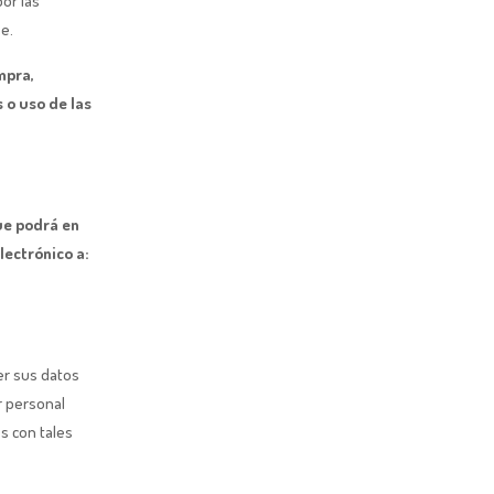
or las
e.
mpra,
 o uso de las
ue podrá en
lectrónico a:
er sus datos
r personal
s con tales