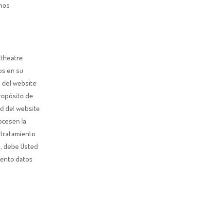
chos
itheatre
os en su
o del website
propósito de
ad del website
rocesen la
 tratamiento
o, debe Usted
iento datos