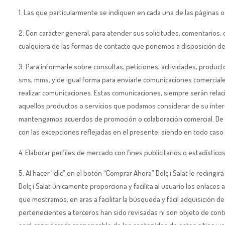
1. Las que particularmente se indiquen en cada una de las páginas o
2. Con carácter general, para atender sus solicitudes, comentarios, 
cualquiera de las formas de contacto que ponemos a disposición de
3. Para informarle sobre consultas, peticiones, actividades, product
sms, mms, y de igual forma para enviarle comunicaciones comerciales 
realizar comunicaciones. Estas comunicaciones, siempre serán rela
aquellos productos o servicios que podamos considerar de su inte
mantengamos acuerdos de promoción o colaboración comercial. De s
con las excepciones reflejadas en el presente, siendo en todo caso 
4. Elaborar perfiles de mercado con fines publicitarios o estadísticos
5. Al hacer “clic” en el botón “Comprar Ahora” Dolç i Salat le redir
Dolç i Salat únicamente proporciona y facilita al usuario los enlac
que mostramos, en aras a facilitar la búsqueda y fácil adquisición 
pertenecientes a terceros han sido revisadas ni son objeto de contro