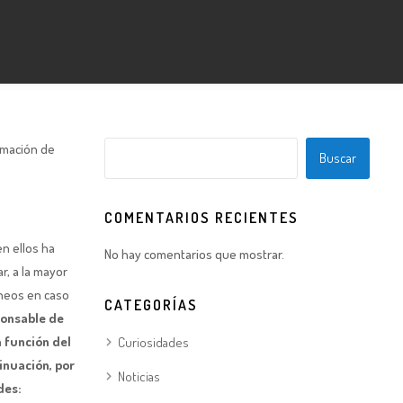
ormación de
Buscar
COMENTARIOS RECIENTES
en ellos ha
No hay comentarios que mostrar.
r, a la mayor
óneos en caso
CATEGORÍAS
ponsable de
n función del
Curiosidades
tinuación, por
Noticias
des: