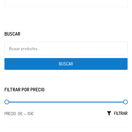
BUSCAR
Buscar por:
BUSCAR
FILTRAR POR PRECIO
Precio mínimo
Precio máximo
FILTRAR
PRECIO:
0€
—
10€